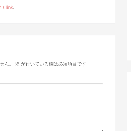
his link
.
せん。
※
が付いている欄は必須項目です