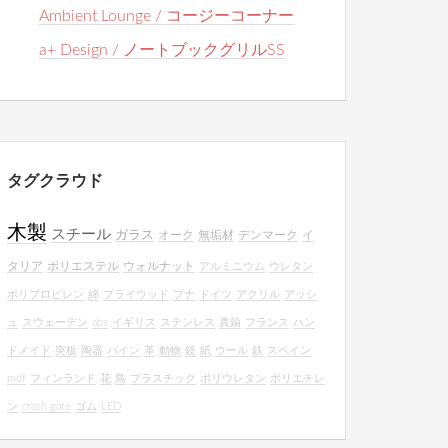
Ambient Lounge / コージーコーナー
a+ Design / ノートブックグリルSS
タグクラウド
木製
スチール
ガラス
オーク
無垢材
デンマーク
イ
タリア
ポリエステル
ウォルナット
アルミニウム
ウレタン
ポリプロピレン
綿
プライウッド
ブナ
ドイツ
アクリル
アッシ
ュ
スウェーデン
abs
イギリス
ステンレス
真鍮
フランス
ハン
ドメイド
突板
陶器
パイン
革
動物
鏡
紙
ウール
鉄
スペイン
mdf
フィンランド
花
鳥
プラスチック
ポリウレタン
ポリエチレ
ン
crash gate
ゴム
LED