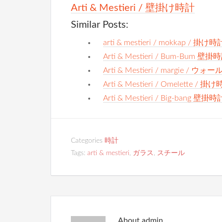
Arti & Mestieri / 壁掛け時計
Similar Posts:
arti & mestieri / mokkap / 掛け時
Arti & Mestieri / Bum-Bum 壁掛
Arti & Mestieri / margie / 
Arti & Mestieri / Omelette / 掛
Arti & Mestieri / Big-bang 壁掛時
Categories
時計
Tags:
arti & mestieri
,
ガラス
,
スチール
About
admin