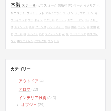
木製
スチール
ガラス
オーク
無垢材
デンマーク
イタリア
ポ
リエステル
ウォルナット
アルミニウム
ウレタン
ポリプロピレン
綿
プライウッド
ブナ
ドイツ
アクリル
アッシュ
スウェーデン
abs
イギリ
ス
ステンレス
真鍮
フランス
ハンドメイド
突板
陶器
パイン
革
動物
鏡
紙
ウール
鉄
スペイン
mdf
フィンランド
花
鳥
プラスチック
ポリウレ
タン
ポリエチレン
crash gate
ゴム
LED
カテゴリー
アウトドア
(4)
アロマ
(20)
インテリア雑貨
(340)
オブジェ
(29)