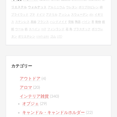
リエステル
ウォルナット
アルミニウム
ウレタン
ポリプロピレン
綿
プライウッド
ブナ
ドイツ
アクリル
アッシュ
スウェーデン
abs
イギリ
ス
ステンレス
真鍮
フランス
ハンドメイド
突板
陶器
パイン
革
動物
鏡
紙
ウール
鉄
スペイン
mdf
フィンランド
花
鳥
プラスチック
ポリウレ
タン
ポリエチレン
crash gate
ゴム
LED
カテゴリー
アウトドア
(4)
アロマ
(20)
インテリア雑貨
(340)
オブジェ
(29)
キャンドル・キャンドルホルダー
(22)