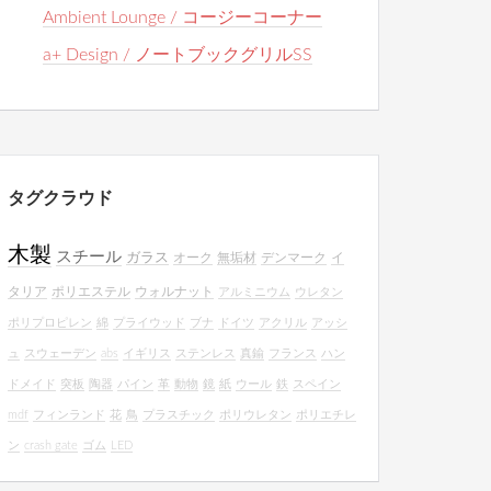
Ambient Lounge / コージーコーナー
a+ Design / ノートブックグリルSS
タグクラウド
木製
スチール
ガラス
オーク
無垢材
デンマーク
イ
タリア
ポリエステル
ウォルナット
アルミニウム
ウレタン
ポリプロピレン
綿
プライウッド
ブナ
ドイツ
アクリル
アッシ
ュ
スウェーデン
abs
イギリス
ステンレス
真鍮
フランス
ハン
ドメイド
突板
陶器
パイン
革
動物
鏡
紙
ウール
鉄
スペイン
mdf
フィンランド
花
鳥
プラスチック
ポリウレタン
ポリエチレ
ン
crash gate
ゴム
LED