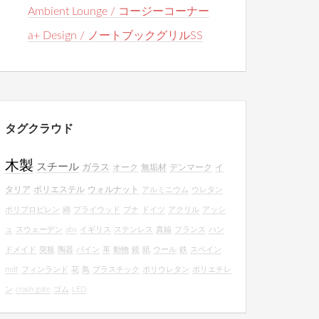
Ambient Lounge / コージーコーナー
a+ Design / ノートブックグリルSS
タグクラウド
木製
スチール
ガラス
オーク
無垢材
デンマーク
イ
タリア
ポリエステル
ウォルナット
アルミニウム
ウレタン
ポリプロピレン
綿
プライウッド
ブナ
ドイツ
アクリル
アッシ
ュ
スウェーデン
abs
イギリス
ステンレス
真鍮
フランス
ハン
ドメイド
突板
陶器
パイン
革
動物
鏡
紙
ウール
鉄
スペイン
mdf
フィンランド
花
鳥
プラスチック
ポリウレタン
ポリエチレ
ン
crash gate
ゴム
LED