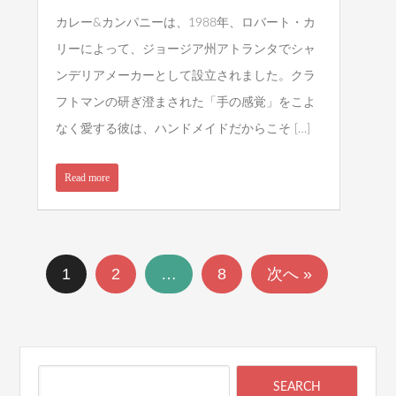
カレー&カンパニーは、1988年、ロバート・カ
リーによって、ジョージア州アトランタでシャ
ンデリアメーカーとして設立されました。クラ
フトマンの研ぎ澄まされた「手の感覚」をこよ
なく愛する彼は、ハンドメイドだからこそ […]
Read more
1
2
…
8
次へ »