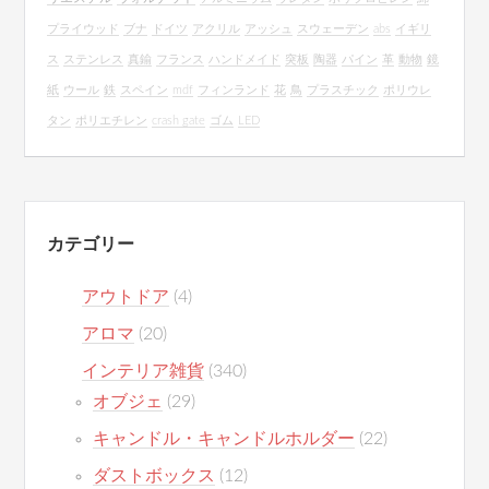
プライウッド
ブナ
ドイツ
アクリル
アッシュ
スウェーデン
abs
イギリ
ス
ステンレス
真鍮
フランス
ハンドメイド
突板
陶器
パイン
革
動物
鏡
紙
ウール
鉄
スペイン
mdf
フィンランド
花
鳥
プラスチック
ポリウレ
タン
ポリエチレン
crash gate
ゴム
LED
カテゴリー
アウトドア
(4)
アロマ
(20)
インテリア雑貨
(340)
オブジェ
(29)
キャンドル・キャンドルホルダー
(22)
ダストボックス
(12)