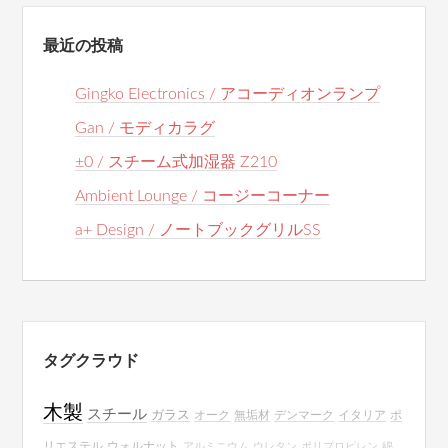
最近の投稿
Gingko Electronics / アコーディオンランプ
Gan / モディカラグ
±0 / スチーム式加湿器 Z210
Ambient Lounge / コージーコーナー
a+ Design / ノートブックグリルSS
タグクラウド
木製
スチール
ガラス
オーク
無垢材
デンマーク
イタリア
ポ
リエステル
ウォルナット
アルミニウム
ウレタン
ポリプロピレン
綿