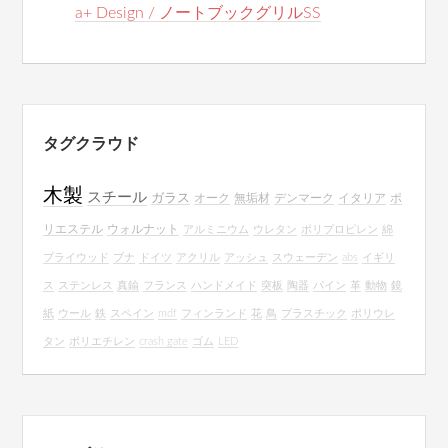
a+ Design / ノートブックグリルSS
タグクラウド
木製
スチール
ガラス
オーク
無垢材
デンマーク
イタリア
ポ
リエステル
ウォルナット
アルミニウム
ウレタン
ポリプロピレン
綿
プライウッド
ブナ
ドイツ
アクリル
アッシュ
スウェーデン
abs
イギリ
ス
ステンレス
真鍮
フランス
ハンドメイド
突板
陶器
パイン
革
動物
鏡
紙
ウール
鉄
スペイン
mdf
フィンランド
花
鳥
プラスチック
ポリウレ
タン
ポリエチレン
crash gate
ゴム
LED