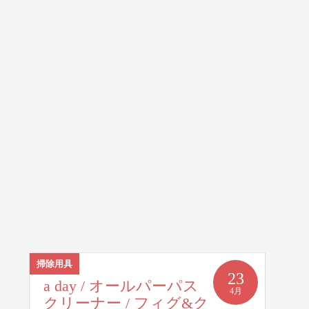
掃除用具
23
a day / オールパーパス
4月
クリーナー / フィグ&ク