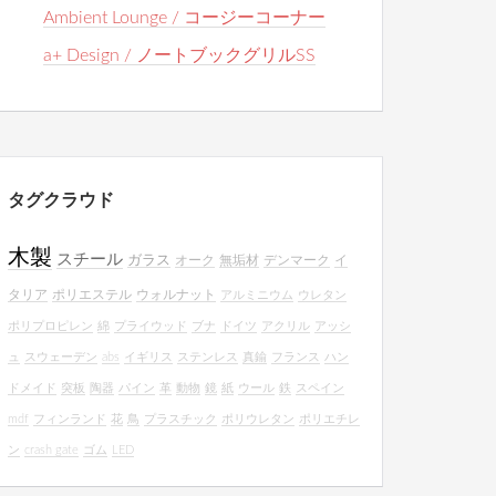
Ambient Lounge / コージーコーナー
a+ Design / ノートブックグリルSS
タグクラウド
木製
スチール
ガラス
オーク
無垢材
デンマーク
イ
タリア
ポリエステル
ウォルナット
アルミニウム
ウレタン
ポリプロピレン
綿
プライウッド
ブナ
ドイツ
アクリル
アッシ
ュ
スウェーデン
abs
イギリス
ステンレス
真鍮
フランス
ハン
ドメイド
突板
陶器
パイン
革
動物
鏡
紙
ウール
鉄
スペイン
mdf
フィンランド
花
鳥
プラスチック
ポリウレタン
ポリエチレ
ン
crash gate
ゴム
LED