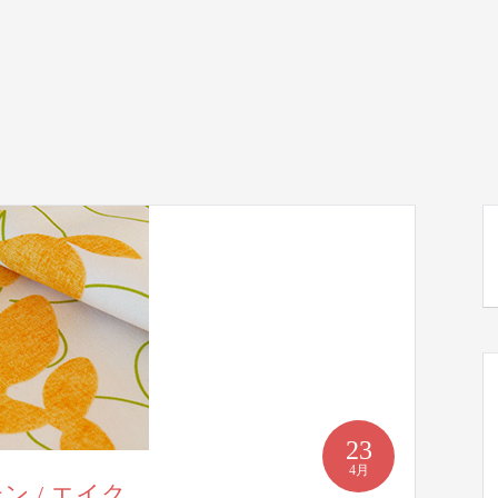
23
4月
ーテン / エイク