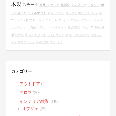
木製
スチール
ガラス
オーク
無垢材
デンマーク
イタリア
ポ
リエステル
ウォルナット
アルミニウム
ウレタン
ポリプロピレン
綿
プライウッド
ブナ
ドイツ
アクリル
アッシュ
スウェーデン
abs
イギリ
ス
ステンレス
真鍮
フランス
ハンドメイド
突板
陶器
パイン
革
動物
鏡
紙
ウール
鉄
スペイン
mdf
フィンランド
花
鳥
プラスチック
ポリウレ
タン
ポリエチレン
crash gate
ゴム
LED
カテゴリー
アウトドア
(4)
アロマ
(20)
インテリア雑貨
(340)
オブジェ
(29)