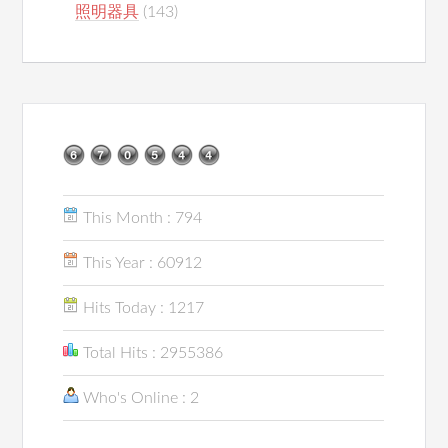
照明器具
(143)
This Month : 794
This Year : 60912
Hits Today : 1217
Total Hits : 2955386
Who's Online : 2