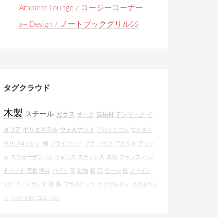
Ambient Lounge / コージーコーナー
a+ Design / ノートブックグリルSS
タグクラウド
木製
スチール
ガラス
オーク
無垢材
デンマーク
イ
タリア
ポリエステル
ウォルナット
アルミニウム
ウレタン
ポリプロピレン
綿
プライウッド
ブナ
ドイツ
アクリル
アッシ
ュ
スウェーデン
abs
イギリス
ステンレス
真鍮
フランス
ハン
ドメイド
突板
陶器
パイン
革
動物
鏡
紙
ウール
鉄
スペイン
mdf
フィンランド
花
鳥
プラスチック
ポリウレタン
ポリエチレ
ン
crash gate
ゴム
LED