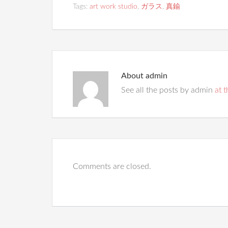
Tags:
art work studio
,
ガラス
,
真鍮
About
admin
See all the posts by admin
at t
Comments are closed.