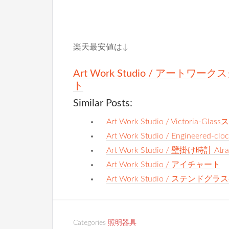
楽天最安値は↓
Art Work Studio / アート
ト
Similar Posts:
Art Work Studio / Victoria-Gla
Art Work Studio / Engineered-clo
Art Work Studio / 壁掛け時計 Atra
Art Work Studio / アイチャート
Art Work Studio / ステンド
Categories
照明器具