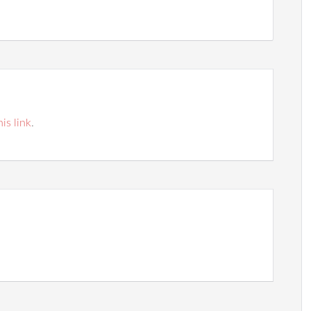
his link
.