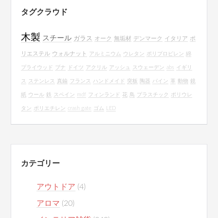
タグクラウド
木製
スチール
ガラス
オーク
無垢材
デンマーク
イタリア
ポ
リエステル
ウォルナット
アルミニウム
ウレタン
ポリプロピレン
綿
プライウッド
ブナ
ドイツ
アクリル
アッシュ
スウェーデン
abs
イギリ
ス
ステンレス
真鍮
フランス
ハンドメイド
突板
陶器
パイン
革
動物
鏡
紙
ウール
鉄
スペイン
mdf
フィンランド
花
鳥
プラスチック
ポリウレ
タン
ポリエチレン
crash gate
ゴム
LED
カテゴリー
アウトドア
(4)
アロマ
(20)