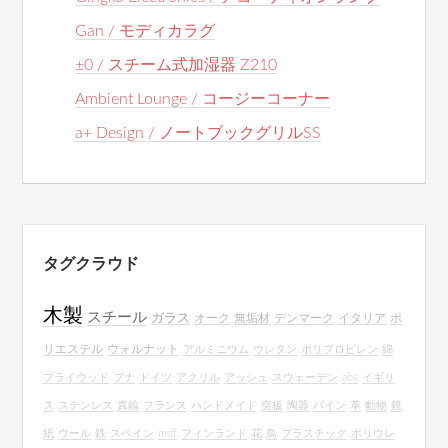
Gan / モディカラグ
±0 / スチーム式加湿器 Z210
Ambient Lounge / コージーコーナー
a+ Design / ノートブックグリルSS
タグクラウド
木製
スチール
ガラス
オーク
無垢材
デンマーク
イタリア
ポ
リエステル
ウォルナット
アルミニウム
ウレタン
ポリプロピレン
綿
プライウッド
ブナ
ドイツ
アクリル
アッシュ
スウェーデン
abs
イギリ
ス
ステンレス
真鍮
フランス
ハンドメイド
突板
陶器
パイン
革
動物
鏡
紙
ウール
鉄
スペイン
mdf
フィンランド
花
鳥
プラスチック
ポリウレ