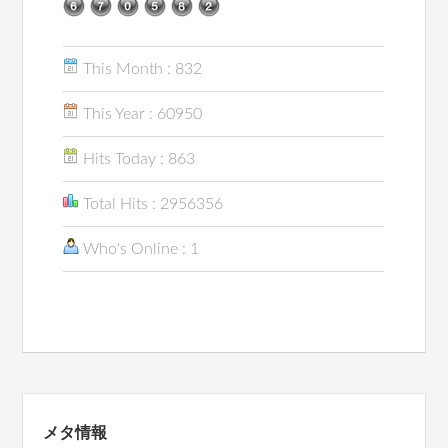
This Month : 832
This Year : 60950
Hits Today : 863
Total Hits : 2956356
Who's Online : 1
メタ情報