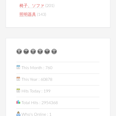
椅子、ソファ
(201)
照明器具
(143)
This Month : 760
This Year : 60878
Hits Today : 199
Total Hits : 2954368
Who's Online : 1