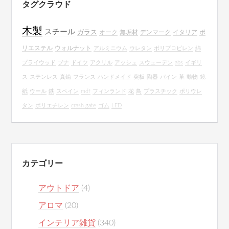
タグクラウド
木製
スチール
ガラス
オーク
無垢材
デンマーク
イタリア
ポ
リエステル
ウォルナット
アルミニウム
ウレタン
ポリプロピレン
綿
プライウッド
ブナ
ドイツ
アクリル
アッシュ
スウェーデン
abs
イギリ
ス
ステンレス
真鍮
フランス
ハンドメイド
突板
陶器
パイン
革
動物
鏡
紙
ウール
鉄
スペイン
mdf
フィンランド
花
鳥
プラスチック
ポリウレ
タン
ポリエチレン
crash gate
ゴム
LED
カテゴリー
アウトドア
(4)
アロマ
(20)
インテリア雑貨
(340)