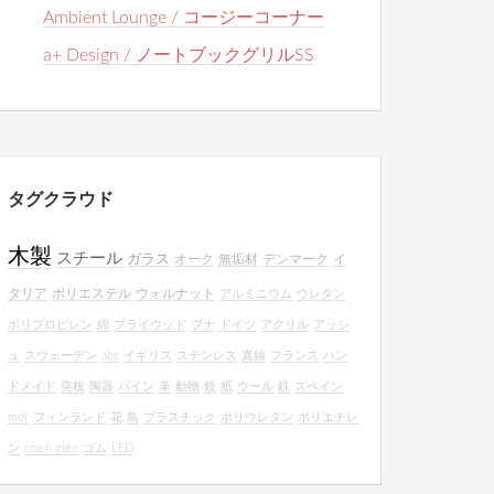
Ambient Lounge / コージーコーナー
a+ Design / ノートブックグリルSS
タグクラウド
木製
スチール
ガラス
オーク
無垢材
デンマーク
イ
タリア
ポリエステル
ウォルナット
アルミニウム
ウレタン
ポリプロピレン
綿
プライウッド
ブナ
ドイツ
アクリル
アッシ
ュ
スウェーデン
abs
イギリス
ステンレス
真鍮
フランス
ハン
ドメイド
突板
陶器
パイン
革
動物
鏡
紙
ウール
鉄
スペイン
mdf
フィンランド
花
鳥
プラスチック
ポリウレタン
ポリエチレ
ン
crash gate
ゴム
LED