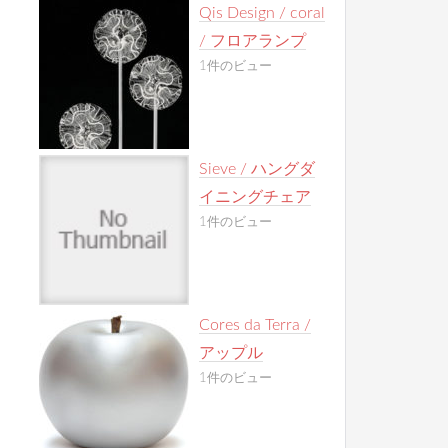
Qis Design / coral
/ フロアランプ
1件のビュー
Sieve / ハングダ
イニングチェア
1件のビュー
Cores da Terra /
アップル
1件のビュー