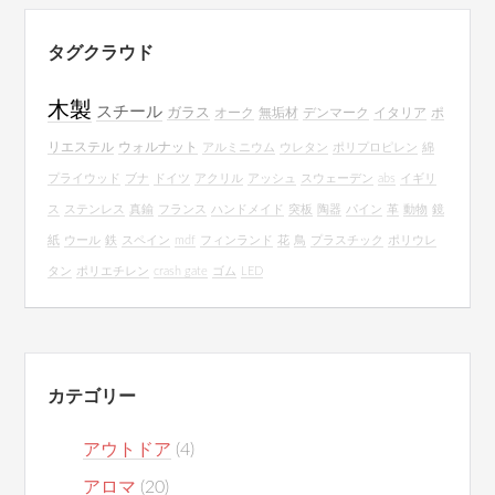
タグクラウド
木製
スチール
ガラス
オーク
無垢材
デンマーク
イタリア
ポ
リエステル
ウォルナット
アルミニウム
ウレタン
ポリプロピレン
綿
プライウッド
ブナ
ドイツ
アクリル
アッシュ
スウェーデン
abs
イギリ
ス
ステンレス
真鍮
フランス
ハンドメイド
突板
陶器
パイン
革
動物
鏡
紙
ウール
鉄
スペイン
mdf
フィンランド
花
鳥
プラスチック
ポリウレ
タン
ポリエチレン
crash gate
ゴム
LED
カテゴリー
アウトドア
(4)
アロマ
(20)