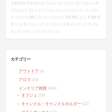
リエステル
ウォルナット
アルミニウム
ウレタン
ポリプロピレン
綿
プライウッド
ブナ
ドイツ
アクリル
アッシュ
スウェーデン
abs
イギリ
ス
ステンレス
真鍮
フランス
ハンドメイド
突板
陶器
パイン
革
動物
鏡
紙
ウール
鉄
スペイン
mdf
フィンランド
花
鳥
プラスチック
ポリウレ
タン
ポリエチレン
crash gate
ゴム
LED
カテゴリー
アウトドア
(4)
アロマ
(20)
インテリア雑貨
(340)
オブジェ
(29)
キャンドル・キャンドルホルダー
(22)