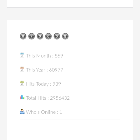
This Month : 859
This Year : 60977
Hits Today : 939
Total Hits : 2956432
Who's Online : 1