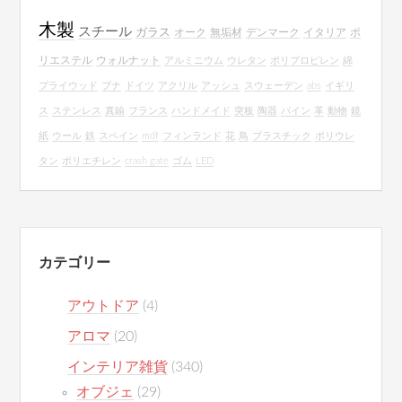
木製
スチール
ガラス
オーク
無垢材
デンマーク
イタリア
ポ
リエステル
ウォルナット
アルミニウム
ウレタン
ポリプロピレン
綿
プライウッド
ブナ
ドイツ
アクリル
アッシュ
スウェーデン
abs
イギリ
ス
ステンレス
真鍮
フランス
ハンドメイド
突板
陶器
パイン
革
動物
鏡
紙
ウール
鉄
スペイン
mdf
フィンランド
花
鳥
プラスチック
ポリウレ
タン
ポリエチレン
crash gate
ゴム
LED
カテゴリー
アウトドア
(4)
アロマ
(20)
インテリア雑貨
(340)
オブジェ
(29)