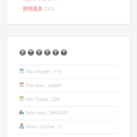
照明器具
(143)
This Month : 771
This Year : 60889
Hits Today : 228
Total Hits : 2954397
Who's Online : 2