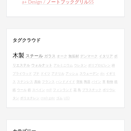
a+ Design / ノートブックグリルSS
タグクラウド
木製
スチール
ガラス
オーク
無垢材
デンマーク
イタリア
ポ
リエステル
ウォルナット
アルミニウム
ウレタン
ポリプロピレン
綿
プライウッド
ブナ
ドイツ
アクリル
アッシュ
スウェーデン
abs
イギリ
ス
ステンレス
真鍮
フランス
ハンドメイド
突板
陶器
パイン
革
動物
鏡
紙
ウール
鉄
スペイン
mdf
フィンランド
花
鳥
プラスチック
ポリウレ
タン
ポリエチレン
crash gate
ゴム
LED