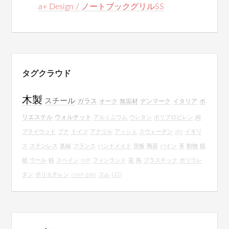
a+ Design / ノートブックグリルSS
タグクラウド
木製
スチール
ガラス
オーク
無垢材
デンマーク
イタリア
ポ
リエステル
ウォルナット
アルミニウム
ウレタン
ポリプロピレン
綿
プライウッド
ブナ
ドイツ
アクリル
アッシュ
スウェーデン
abs
イギリ
ス
ステンレス
真鍮
フランス
ハンドメイド
突板
陶器
パイン
革
動物
鏡
紙
ウール
鉄
スペイン
mdf
フィンランド
花
鳥
プラスチック
ポリウレ
タン
ポリエチレン
crash gate
ゴム
LED