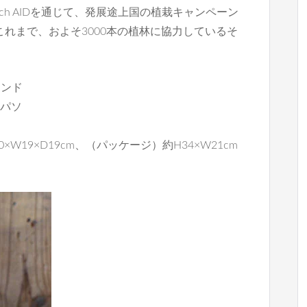
hurch AIDを通じて、発展途上国の植栽キャンペーン
これまで、およそ3000本の植林に協力しているそ
ンランド
・パソ
×W19×D19cm、（パッケージ）約H34×W21cm