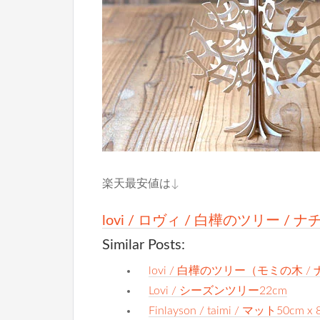
楽天最安値は↓
lovi / ロヴィ / 白樺のツリー / 
Similar Posts:
lovi / 白樺のツリー（モミの木 /
Lovi / シーズンツリー22cm
Finlayson / taimi / マット50cm x