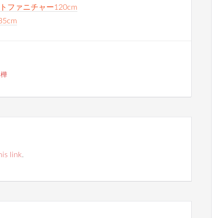
トファニチャー120cm
35cm
白樺
his link
.