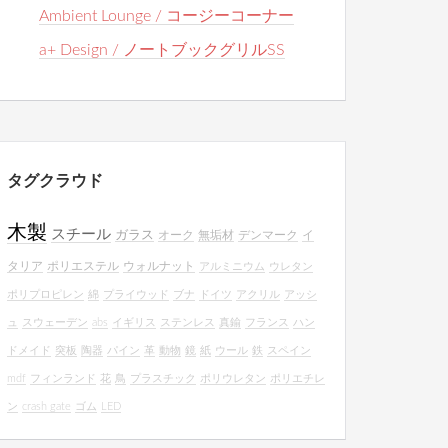
Ambient Lounge / コージーコーナー
a+ Design / ノートブックグリルSS
タグクラウド
木製
スチール
ガラス
オーク
無垢材
デンマーク
イ
タリア
ポリエステル
ウォルナット
アルミニウム
ウレタン
ポリプロピレン
綿
プライウッド
ブナ
ドイツ
アクリル
アッシ
ュ
スウェーデン
abs
イギリス
ステンレス
真鍮
フランス
ハン
ドメイド
突板
陶器
パイン
革
動物
鏡
紙
ウール
鉄
スペイン
mdf
フィンランド
花
鳥
プラスチック
ポリウレタン
ポリエチレ
ン
crash gate
ゴム
LED