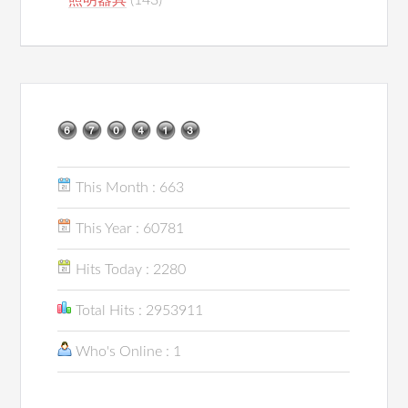
照明器具
(143)
This Month : 663
This Year : 60781
Hits Today : 2280
Total Hits : 2953911
Who's Online : 1