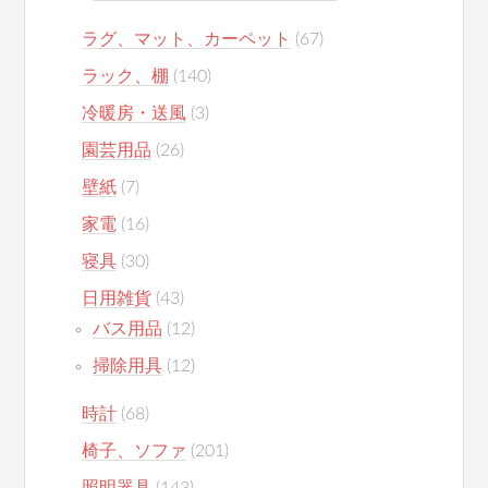
ラグ、マット、カーペット
(67)
ラック、棚
(140)
冷暖房・送風
(3)
園芸用品
(26)
壁紙
(7)
家電
(16)
寝具
(30)
日用雑貨
(43)
バス用品
(12)
掃除用具
(12)
時計
(68)
椅子、ソファ
(201)