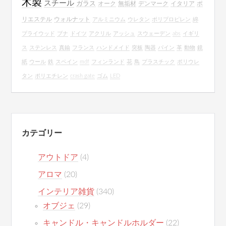
木製
スチール
ガラス
オーク
無垢材
デンマーク
イタリア
ポ
リエステル
ウォルナット
アルミニウム
ウレタン
ポリプロピレン
綿
プライウッド
ブナ
ドイツ
アクリル
アッシュ
スウェーデン
abs
イギリ
ス
ステンレス
真鍮
フランス
ハンドメイド
突板
陶器
パイン
革
動物
鏡
紙
ウール
鉄
スペイン
mdf
フィンランド
花
鳥
プラスチック
ポリウレ
タン
ポリエチレン
crash gate
ゴム
LED
カテゴリー
アウトドア
(4)
アロマ
(20)
インテリア雑貨
(340)
オブジェ
(29)
キャンドル・キャンドルホルダー
(22)