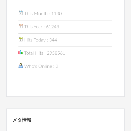
This Month : 1130
This Year : 61248
Hits Today : 344
Total Hits : 2958561
Who's Online : 2
メタ情報