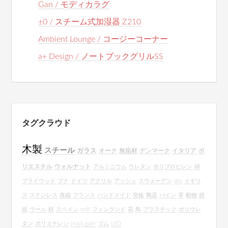
Gan / モディカラグ
±0 / スチーム式加湿器 Z210
Ambient Lounge / コージーコーナー
a+ Design / ノートブックグリルSS
タグクラウド
木製
スチール
ガラス
オーク
無垢材
デンマーク
イタリア
ポ
リエステル
ウォルナット
アルミニウム
ウレタン
ポリプロピレン
綿
プライウッド
ブナ
ドイツ
アクリル
アッシュ
スウェーデン
abs
イギリ
ス
ステンレス
真鍮
フランス
ハンドメイド
突板
陶器
パイン
革
動物
鏡
紙
ウール
鉄
スペイン
mdf
フィンランド
花
鳥
プラスチック
ポリウレ
タン
ポリエチレン
crash gate
ゴム
LED