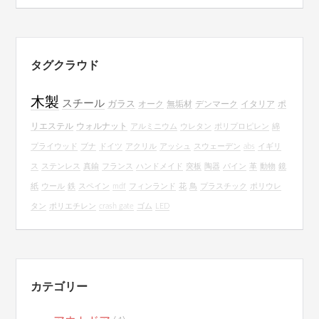
タグクラウド
木製
スチール
ガラス
オーク
無垢材
デンマーク
イタリア
ポ
リエステル
ウォルナット
アルミニウム
ウレタン
ポリプロピレン
綿
プライウッド
ブナ
ドイツ
アクリル
アッシュ
スウェーデン
abs
イギリ
ス
ステンレス
真鍮
フランス
ハンドメイド
突板
陶器
パイン
革
動物
鏡
紙
ウール
鉄
スペイン
mdf
フィンランド
花
鳥
プラスチック
ポリウレ
タン
ポリエチレン
crash gate
ゴム
LED
カテゴリー