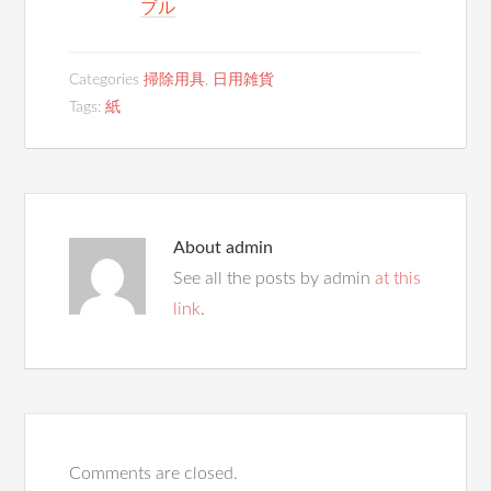
ブル
Categories
掃除用具
,
日用雑貨
Tags:
紙
About
admin
See all the posts by admin
at this
link
.
Comments are closed.