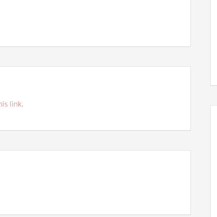
his link
.