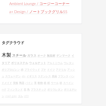
Ambient Lounge / コージーコーナー
a+ Design / ノートブックグリルSS
タグクラウド
木製
スチール
ガラス
オーク
無垢材
デンマーク
イ
タリア
ポリエステル
ウォルナット
アルミニウム
ウレタン
ポリプロピレン
綿
プライウッド
ブナ
ドイツ
アクリル
アッシ
ュ
スウェーデン
abs
イギリス
ステンレス
真鍮
フランス
ハン
ドメイド
突板
陶器
パイン
革
動物
鏡
紙
ウール
鉄
スペイン
mdf
フィンランド
花
鳥
プラスチック
ポリウレタン
ポリエチレ
ン
crash gate
ゴム
LED