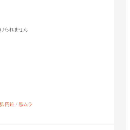
けられません
鋳肌 円錐 / 黒ムラ