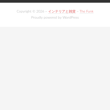
Copyright © 2026 ~
インテリアと雑貨
~
The Funk
Proudly powered by WordPress