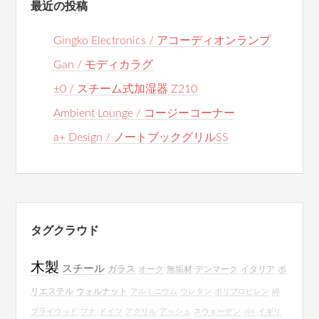
最近の投稿
Gingko Electronics / アコーディオンランプ
Gan / モディカラグ
±0 / スチーム式加湿器 Z210
Ambient Lounge / コージーコーナー
a+ Design / ノートブックグリルSS
タグクラウド
木製
スチール
ガラス
オーク
無垢材
デンマーク
イタリア
ポ
リエステル
ウォルナット
アルミニウム
ウレタン
ポリプロピレン
綿
プライウッド
ブナ
ドイツ
アクリル
アッシュ
スウェーデン
abs
イギリ