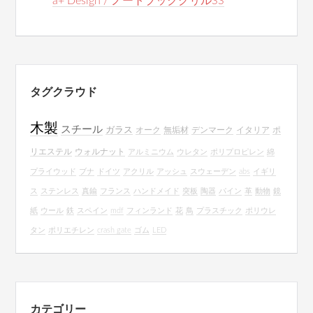
a+ Design / ノートブックグリルSS
タグクラウド
木製
スチール
ガラス
オーク
無垢材
デンマーク
イタリア
ポ
リエステル
ウォルナット
アルミニウム
ウレタン
ポリプロピレン
綿
プライウッド
ブナ
ドイツ
アクリル
アッシュ
スウェーデン
abs
イギリ
ス
ステンレス
真鍮
フランス
ハンドメイド
突板
陶器
パイン
革
動物
鏡
紙
ウール
鉄
スペイン
mdf
フィンランド
花
鳥
プラスチック
ポリウレ
タン
ポリエチレン
crash gate
ゴム
LED
カテゴリー