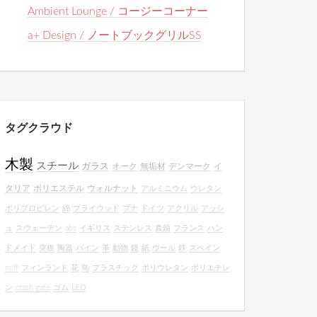
Ambient Lounge / コージーコーナー
a+ Design / ノートブックグリルSS
タグクラウド
木製
スチール
ガラス
オーク
無垢材
デンマーク
イ
タリア
ポリエステル
ウォルナット
アルミニウム
ウレタン
ポリプロピレン
綿
プライウッド
ブナ
ドイツ
アクリル
アッシ
ュ
スウェーデン
abs
イギリス
ステンレス
真鍮
フランス
ハン
ドメイド
突板
陶器
パイン
革
動物
鏡
紙
ウール
鉄
スペイン
mdf
フィンランド
花
鳥
プラスチック
ポリウレタン
ポリエチレ
ン
crash gate
ゴム
LED