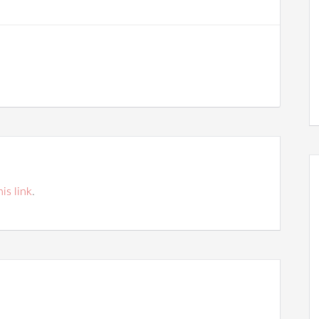
his link
.