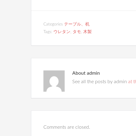
Categories
テーブル、机
Tags:
ウレタン
,
タモ
,
木製
About
admin
See all the posts by admin
at t
Comments are closed.