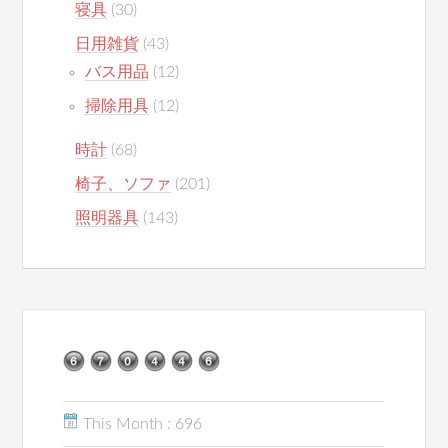
寝具
(30)
日用雑貨
(43)
バス用品
(12)
掃除用具
(12)
時計
(68)
椅子、ソファ
(201)
照明器具
(143)
This Month : 696