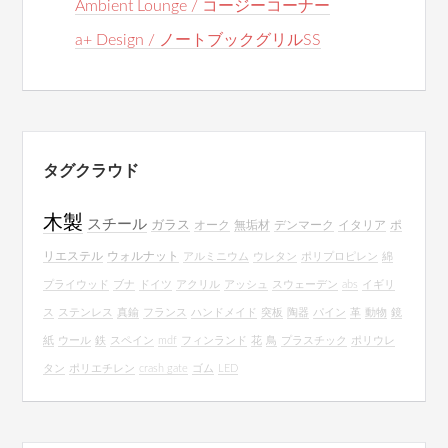
Ambient Lounge / コージーコーナー
a+ Design / ノートブックグリルSS
タグクラウド
木製
スチール
ガラス
オーク
無垢材
デンマーク
イタリア
ポ
リエステル
ウォルナット
アルミニウム
ウレタン
ポリプロピレン
綿
プライウッド
ブナ
ドイツ
アクリル
アッシュ
スウェーデン
abs
イギリ
ス
ステンレス
真鍮
フランス
ハンドメイド
突板
陶器
パイン
革
動物
鏡
紙
ウール
鉄
スペイン
mdf
フィンランド
花
鳥
プラスチック
ポリウレ
タン
ポリエチレン
crash gate
ゴム
LED