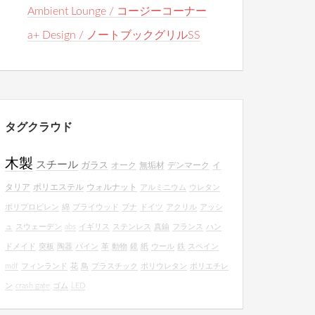
Ambient Lounge / コージーコーナー
a+ Design / ノートブックグリルSS
タグクラウド
木製
スチール
ガラス
オーク
無垢材
デンマーク
イ
タリア
ポリエステル
ウォルナット
アルミニウム
ウレタン
ポリプロピレン
綿
プライウッド
ブナ
ドイツ
アクリル
アッシ
ュ
スウェーデン
abs
イギリス
ステンレス
真鍮
フランス
ハン
ドメイド
突板
陶器
パイン
革
動物
鏡
紙
ウール
鉄
スペイン
mdf
フィンランド
花
鳥
プラスチック
ポリウレタン
ポリエチレ
ン
crash gate
ゴム
LED