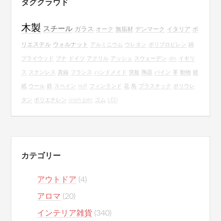
タグクラウド
木製
スチール
ガラス
オーク
無垢材
デンマーク
イタリア
ポ
リエステル
ウォルナット
アルミニウム
ウレタン
ポリプロピレン
綿
プライウッド
ブナ
ドイツ
アクリル
アッシュ
スウェーデン
abs
イギリ
ス
ステンレス
真鍮
フランス
ハンドメイド
突板
陶器
パイン
革
動物
鏡
紙
ウール
鉄
スペイン
mdf
フィンランド
花
鳥
プラスチック
ポリウレ
タン
ポリエチレン
crash gate
ゴム
LED
カテゴリー
アウトドア
(4)
アロマ
(20)
インテリア雑貨
(340)