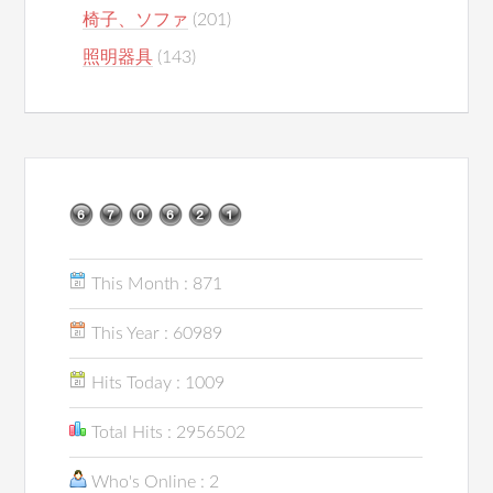
椅子、ソファ
(201)
照明器具
(143)
This Month : 871
This Year : 60989
Hits Today : 1009
Total Hits : 2956502
Who's Online : 2