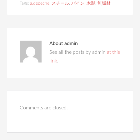
Tags:
a.depeche
,
スチール
,
パイン
,
木製
,
無垢材
About
admin
See all the posts by admin
at this
link
.
Comments are closed.