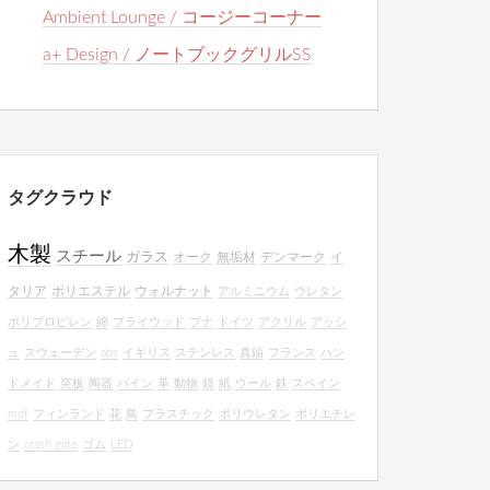
Ambient Lounge / コージーコーナー
a+ Design / ノートブックグリルSS
タグクラウド
木製
スチール
ガラス
オーク
無垢材
デンマーク
イ
タリア
ポリエステル
ウォルナット
アルミニウム
ウレタン
ポリプロピレン
綿
プライウッド
ブナ
ドイツ
アクリル
アッシ
ュ
スウェーデン
abs
イギリス
ステンレス
真鍮
フランス
ハン
ドメイド
突板
陶器
パイン
革
動物
鏡
紙
ウール
鉄
スペイン
mdf
フィンランド
花
鳥
プラスチック
ポリウレタン
ポリエチレ
ン
crash gate
ゴム
LED