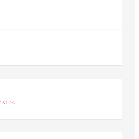
his link
.