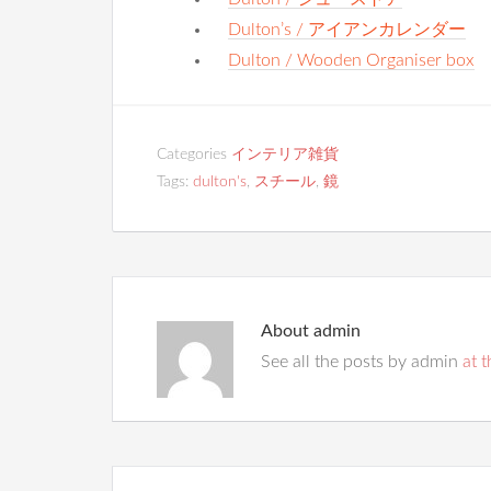
Dulton’s / アイアンカレンダー
Dulton / Wooden Organiser box
Categories
インテリア雑貨
Tags:
dulton's
,
スチール
,
鏡
About
admin
See all the posts by admin
at t