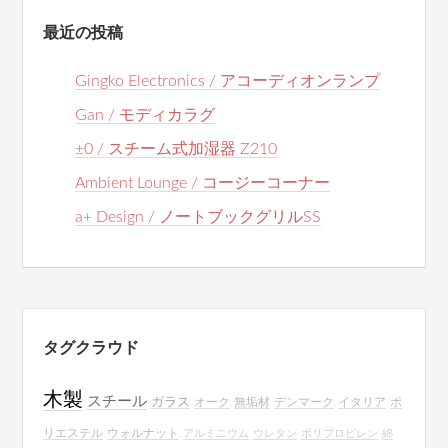
最近の投稿
Gingko Electronics / アコーディオンランプ
Gan / モディカラグ
±0 / スチーム式加湿器 Z210
Ambient Lounge / コージーコーナー
a+ Design / ノートブックグリルSS
タグクラウド
木製
スチール
ガラス
オーク
無垢材
デンマーク
イタリア
ポ
リエステル
ウォルナット
アルミニウム
ウレタン
ポリプロピレン
綿