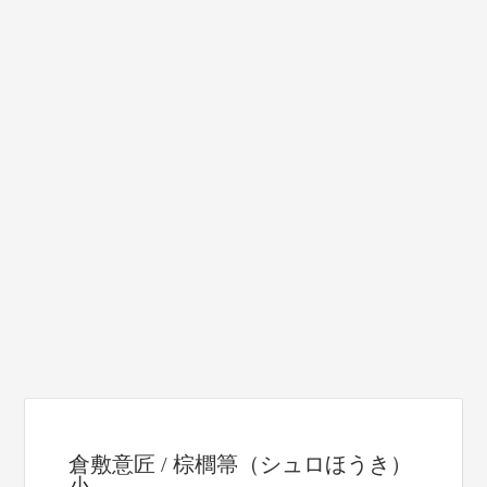
倉敷意匠 / 棕櫚箒（シュロほうき）
小