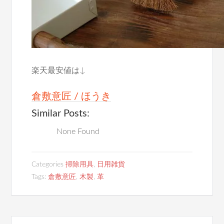
楽天最安値は↓
倉敷意匠 / ほうき
Similar Posts:
None Found
Categories
掃除用具
,
日用雑貨
Tags:
倉敷意匠
,
木製
,
革