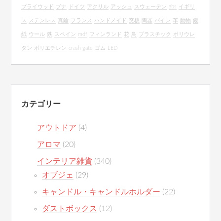
プライウッド
ブナ
ドイツ
アクリル
アッシュ
スウェーデン
abs
イギリ
ス
ステンレス
真鍮
フランス
ハンドメイド
突板
陶器
パイン
革
動物
鏡
紙
ウール
鉄
スペイン
mdf
フィンランド
花
鳥
プラスチック
ポリウレ
タン
ポリエチレン
crash gate
ゴム
LED
カテゴリー
アウトドア
(4)
アロマ
(20)
インテリア雑貨
(340)
オブジェ
(29)
キャンドル・キャンドルホルダー
(22)
ダストボックス
(12)