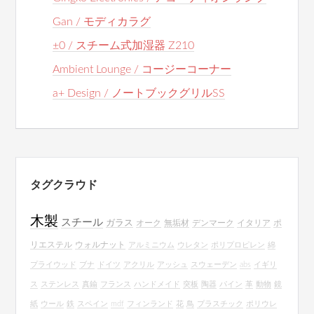
Gan / モディカラグ
±0 / スチーム式加湿器 Z210
Ambient Lounge / コージーコーナー
a+ Design / ノートブックグリルSS
タグクラウド
木製
スチール
ガラス
オーク
無垢材
デンマーク
イタリア
ポ
リエステル
ウォルナット
アルミニウム
ウレタン
ポリプロピレン
綿
プライウッド
ブナ
ドイツ
アクリル
アッシュ
スウェーデン
abs
イギリ
ス
ステンレス
真鍮
フランス
ハンドメイド
突板
陶器
パイン
革
動物
鏡
紙
ウール
鉄
スペイン
mdf
フィンランド
花
鳥
プラスチック
ポリウレ