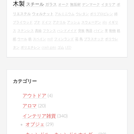
木製
スチール
ガラス
オーク
無垢材
デンマーク
イタリア
ポ
リエステル
ウォルナット
アルミニウム
ウレタン
ポリプロピレン
綿
プライウッド
ブナ
ドイツ
アクリル
アッシュ
スウェーデン
abs
イギリ
ス
ステンレス
真鍮
フランス
ハンドメイド
突板
陶器
パイン
革
動物
鏡
紙
ウール
鉄
スペイン
mdf
フィンランド
花
鳥
プラスチック
ポリウレ
タン
ポリエチレン
crash gate
ゴム
LED
カテゴリー
アウトドア
(4)
アロマ
(20)
インテリア雑貨
(340)
オブジェ
(29)