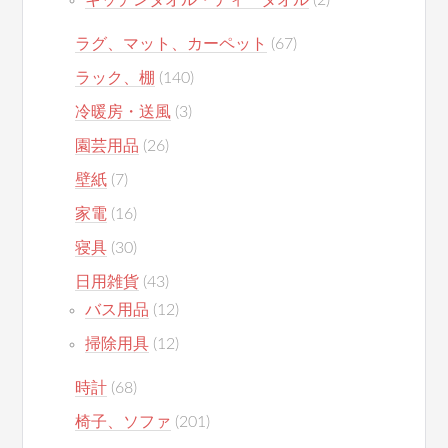
キッチンタオル・ティータオル
(2)
ラグ、マット、カーペット
(67)
ラック、棚
(140)
冷暖房・送風
(3)
園芸用品
(26)
壁紙
(7)
家電
(16)
寝具
(30)
日用雑貨
(43)
バス用品
(12)
掃除用具
(12)
時計
(68)
椅子、ソファ
(201)