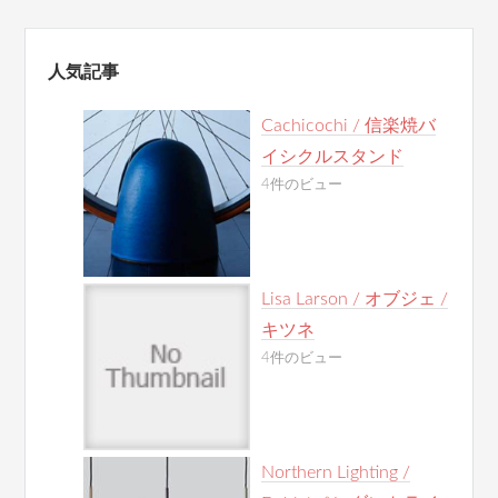
人気記事
Cachicochi / 信楽焼バ
イシクルスタンド
4件のビュー
Lisa Larson / オブジェ /
キツネ
4件のビュー
Northern Lighting /