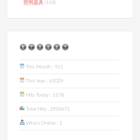
照明器具
(143)
This Month : 911
This Year : 61029
Hits Today : 1178
Total Hits : 2956671
Who's Online : 1