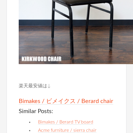
楽天最安値は↓
Bimakes / ビメイクス / Berard chair
Similar Posts:
Bimakes / Berard TV board
Acme furniture / sierra chair