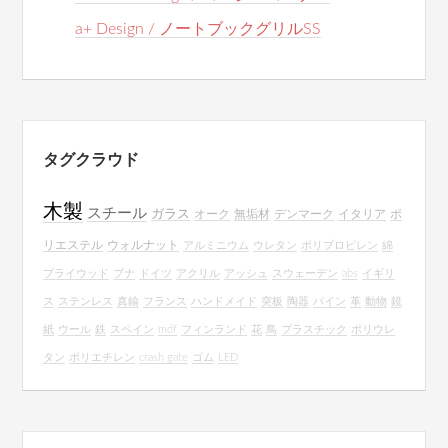
a+ Design / ノートブックグリルSS
タグクラウド
木製
スチール
ガラス
オーク
無垢材
デンマーク
イタリア
ポ
リエステル
ウォルナット
アルミニウム
ウレタン
ポリプロピレン
綿
プライウッド
ブナ
ドイツ
アクリル
アッシュ
スウェーデン
abs
イギリ
ス
ステンレス
真鍮
フランス
ハンドメイド
突板
陶器
パイン
革
動物
鏡
紙
ウール
鉄
スペイン
mdf
フィンランド
花
鳥
プラスチック
ポリウレ
タン
ポリエチレン
crash gate
ゴム
LED