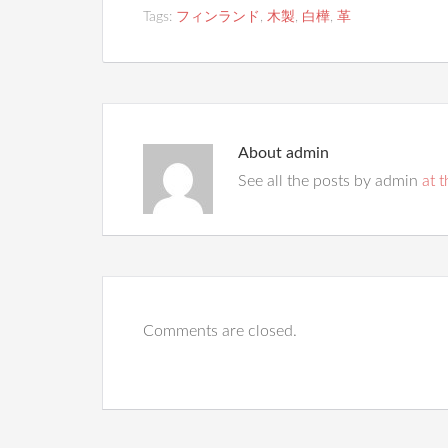
Tags:
フィンランド
,
木製
,
白樺
,
革
About
admin
See all the posts by admin
at t
Comments are closed.