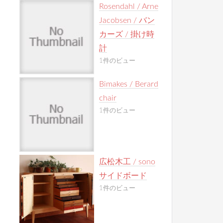
Rosendahl / Arne
Jacobsen / バン
カーズ / 掛け時
計
1件のビュー
Bimakes / Berard
chair
1件のビュー
広松木工 / sono
サイドボード
1件のビュー