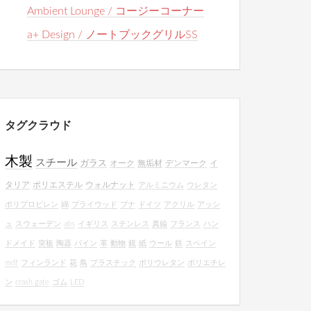
Ambient Lounge / コージーコーナー
a+ Design / ノートブックグリルSS
タグクラウド
木製
スチール
ガラス
オーク
無垢材
デンマーク
イ
タリア
ポリエステル
ウォルナット
アルミニウム
ウレタン
ポリプロピレン
綿
プライウッド
ブナ
ドイツ
アクリル
アッシ
ュ
スウェーデン
abs
イギリス
ステンレス
真鍮
フランス
ハン
ドメイド
突板
陶器
パイン
革
動物
鏡
紙
ウール
鉄
スペイン
mdf
フィンランド
花
鳥
プラスチック
ポリウレタン
ポリエチレ
ン
crash gate
ゴム
LED