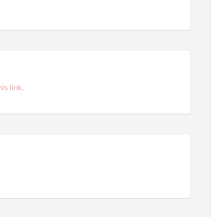
his link
.