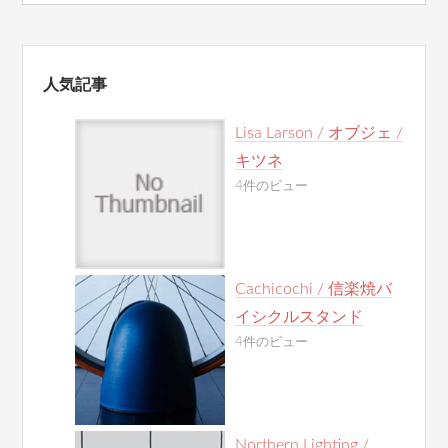
人気記事
Lisa Larson / オブジェ /
キツネ
4件のビュー
Cachicochi / 信楽焼バ
イシクルスタンド
4件のビュー
Northern Lighting /