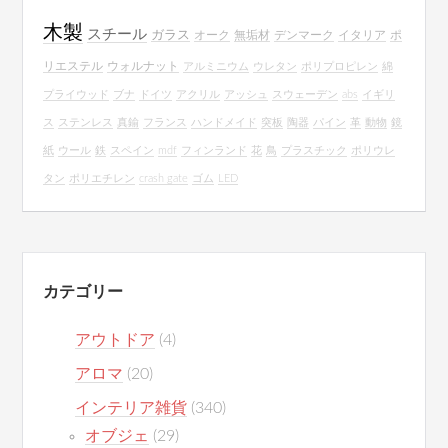
木製
スチール
ガラス
オーク
無垢材
デンマーク
イタリア
ポ
リエステル
ウォルナット
アルミニウム
ウレタン
ポリプロピレン
綿
プライウッド
ブナ
ドイツ
アクリル
アッシュ
スウェーデン
abs
イギリ
ス
ステンレス
真鍮
フランス
ハンドメイド
突板
陶器
パイン
革
動物
鏡
紙
ウール
鉄
スペイン
mdf
フィンランド
花
鳥
プラスチック
ポリウレ
タン
ポリエチレン
crash gate
ゴム
LED
カテゴリー
アウトドア
(4)
アロマ
(20)
インテリア雑貨
(340)
オブジェ
(29)