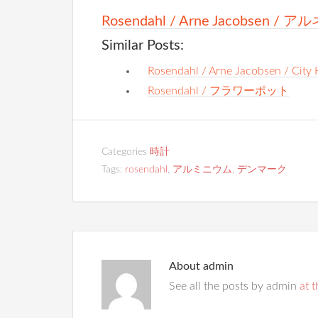
Rosendahl / Arne Jacobse
Similar Posts:
Rosendahl / Arne Jacobsen / Ci
Rosendahl / フラワーポット
Categories
時計
Tags:
rosendahl
,
アルミニウム
,
デンマーク
About
admin
See all the posts by admin
at t