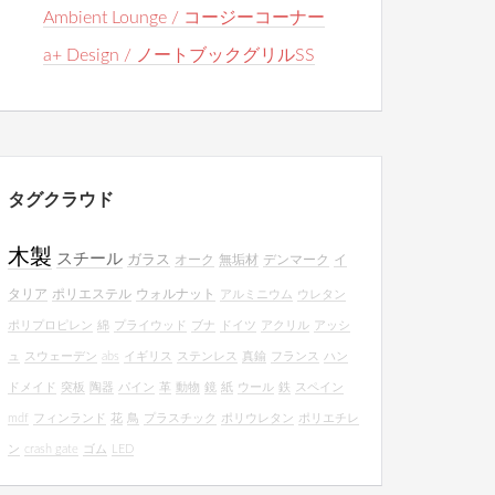
Ambient Lounge / コージーコーナー
a+ Design / ノートブックグリルSS
タグクラウド
木製
スチール
ガラス
オーク
無垢材
デンマーク
イ
タリア
ポリエステル
ウォルナット
アルミニウム
ウレタン
ポリプロピレン
綿
プライウッド
ブナ
ドイツ
アクリル
アッシ
ュ
スウェーデン
abs
イギリス
ステンレス
真鍮
フランス
ハン
ドメイド
突板
陶器
パイン
革
動物
鏡
紙
ウール
鉄
スペイン
mdf
フィンランド
花
鳥
プラスチック
ポリウレタン
ポリエチレ
ン
crash gate
ゴム
LED