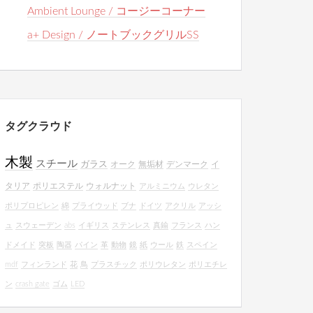
Ambient Lounge / コージーコーナー
a+ Design / ノートブックグリルSS
タグクラウド
木製
スチール
ガラス
オーク
無垢材
デンマーク
イ
タリア
ポリエステル
ウォルナット
アルミニウム
ウレタン
ポリプロピレン
綿
プライウッド
ブナ
ドイツ
アクリル
アッシ
ュ
スウェーデン
abs
イギリス
ステンレス
真鍮
フランス
ハン
ドメイド
突板
陶器
パイン
革
動物
鏡
紙
ウール
鉄
スペイン
mdf
フィンランド
花
鳥
プラスチック
ポリウレタン
ポリエチレ
ン
crash gate
ゴム
LED