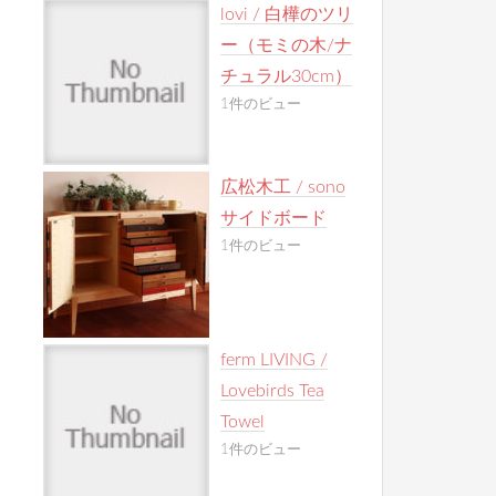
lovi / 白樺のツリ
ー（モミの木/ナ
チュラル30cm）
1件のビュー
広松木工 / sono
サイドボード
1件のビュー
ferm LIVING /
Lovebirds Tea
Towel
1件のビュー