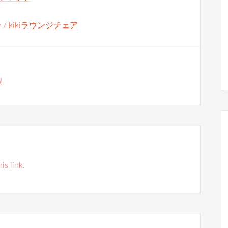
 / kikiラウンジチェア
製
his link
.