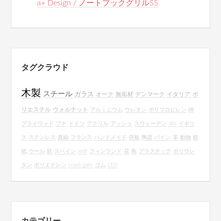
a+ Design / ノートブックグリルSS
タグクラウド
木製
スチール
ガラス
オーク
無垢材
デンマーク
イタリア
ポ
リエステル
ウォルナット
アルミニウム
ウレタン
ポリプロピレン
綿
プライウッド
ブナ
ドイツ
アクリル
アッシュ
スウェーデン
abs
イギリ
ス
ステンレス
真鍮
フランス
ハンドメイド
突板
陶器
パイン
革
動物
鏡
紙
ウール
鉄
スペイン
mdf
フィンランド
花
鳥
プラスチック
ポリウレ
タン
ポリエチレン
crash gate
ゴム
LED