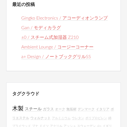
最近の投稿
Gingko Electronics / アコーディオンランプ
Gan / モディカラグ
±0 / スチーム式加湿器 Z210
Ambient Lounge / コージーコーナー
a+ Design / ノートブックグリルSS
タグクラウド
木製
スチール
ガラス
オーク
無垢材
デンマーク
イタリア
ポ
リエステル
ウォルナット
アルミニウム
ウレタン
ポリプロピレン
綿
プライウッド
ブナ
ドイツ
アクリル
アッシュ
スウェーデン
abs
イギリ