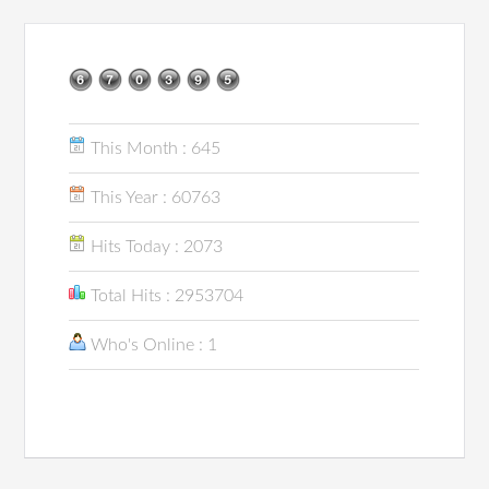
This Month : 645
This Year : 60763
Hits Today : 2073
Total Hits : 2953704
Who's Online : 1