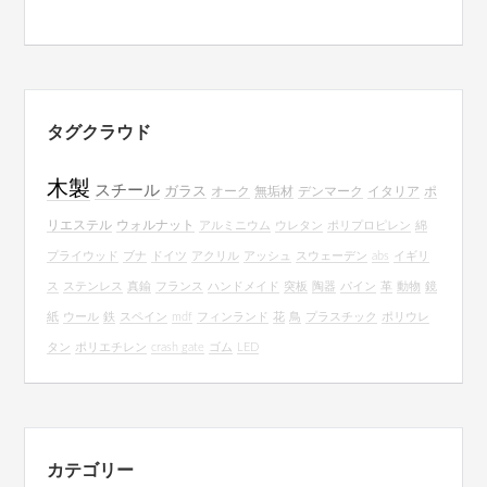
タグクラウド
木製
スチール
ガラス
オーク
無垢材
デンマーク
イタリア
ポ
リエステル
ウォルナット
アルミニウム
ウレタン
ポリプロピレン
綿
プライウッド
ブナ
ドイツ
アクリル
アッシュ
スウェーデン
abs
イギリ
ス
ステンレス
真鍮
フランス
ハンドメイド
突板
陶器
パイン
革
動物
鏡
紙
ウール
鉄
スペイン
mdf
フィンランド
花
鳥
プラスチック
ポリウレ
タン
ポリエチレン
crash gate
ゴム
LED
カテゴリー