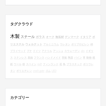
タグクラウド
木製
スチール
ガラス
オーク
無垢材
デンマーク
イタリア
ポ
リエステル
ウォルナット
アルミニウム
ウレタン
ポリプロピレン
綿
プライウッド
ブナ
ドイツ
アクリル
アッシュ
スウェーデン
abs
イギリ
ス
ステンレス
真鍮
フランス
ハンドメイド
突板
陶器
パイン
革
動物
鏡
紙
ウール
鉄
スペイン
mdf
フィンランド
花
鳥
プラスチック
ポリウレ
タン
ポリエチレン
crash gate
ゴム
LED
カテゴリー